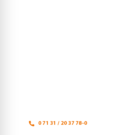
Heidi Hehl, Steuerberaterin
Talheimer Straße 32
74223 Flein
0 71 31 / 20 37 78-0