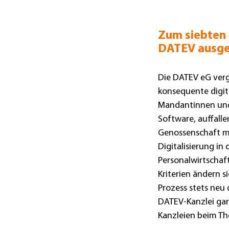
Zum siebten 
DATEV ausge
Die DATEV eG vergi
konsequente digi
Mandantinnen und
Software, auffalle
Genossenschaft mi
Digitalisierung i
Personalwirtschaf
Kriterien ändern s
Prozess stets neu 
DATEV-Kanzlei gar
Kanzleien beim The