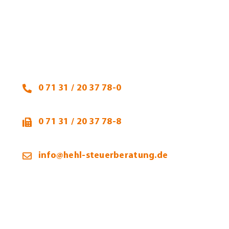
Heidi Hehl, Steuerberaterin
Talheimer Straße 32
74223 Flein
0 71 31 / 20 37 78-0
0 71 31 / 20 37 78-8
info@hehl-steuerberatung.de
Öffnungszeiten: