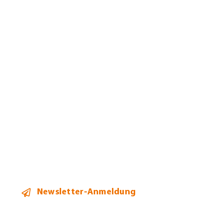
Kanzlei
Jobs
Leistungen
Mandanten
Team
Aktuelles
Kontakt
Newsletter-Anmeldung