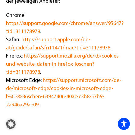
der jeweiligen Anbieter:
Chrome:
https://support.google.com/chrome/answer/95647?
tid=311178978
.
Safari:
https://support.apple.com/de-
at/guide/safari/sfri11471/mac?tid=311178978
.
Firefox:
https://support.mozilla.org/de/kb/cookies-
und-website-daten-in-firefox-loschen?
tid=311178978
.
Microsoft Edge:
https://support.microsoft.com/de-
de/microsoft-edge/cookies-in-microsoft-edge-
l%C3%B6schen-63947406-40ac-c3b8-57b9-
2a946a29ae09
.