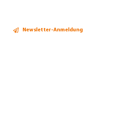
Newsletter-Anmeldung
2026 ©
Heidi Hehl Steuerberatung
Alle Rechte vorbehalten.
Bildnachweise
Datenschutz
Impressum
Allgemeine Geschäftsbedingungen