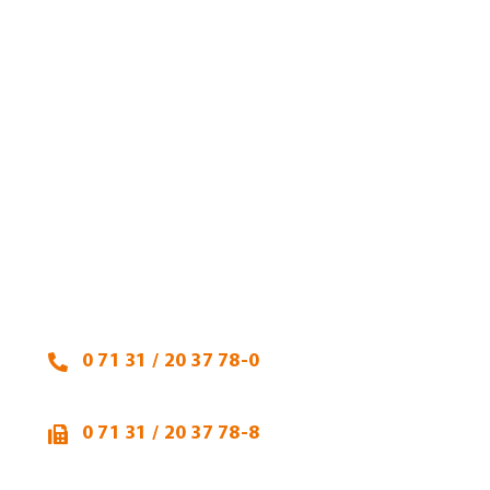
Heidi Hehl, Steuerberaterin
Talheimer Straße 32
74223 Flein
0 71 31 / 20 37 78-0
0 71 31 / 20 37 78-8