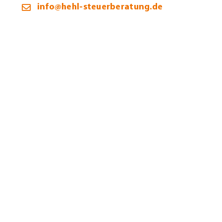
info@hehl-steuerberatung.de
Öffnungszeiten:
Montag – Donnerstag:
9:00 – 12:00 / 13:00 – 16:00 Uhr
Freitag:
9:00 – 12:00 Uhr
Termine selbstverständlich auch außerhalb unserer
Bürozeiten möglich.