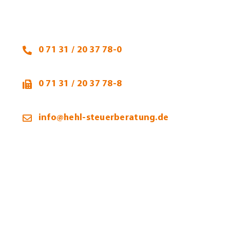
74223 Flein
0 71 31 / 20 37 78-0
0 71 31 / 20 37 78-8
info@hehl-steuerberatung.de
Öffnungszeiten:
Montag – Donnerstag:
9:00 – 12:00 / 13:00 – 16:00 Uhr