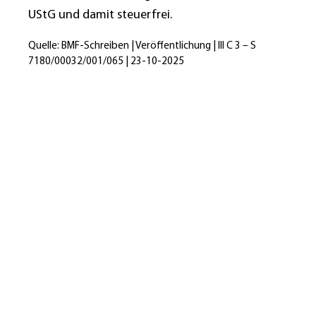
UStG und damit steuerfrei.
Quelle: BMF-Schreiben | Veröffentlichung | III C 3 – S
7180/00032/001/065 | 23-10-2025
Heidi Hehl, Steuerberaterin
Talheimer Straße 32