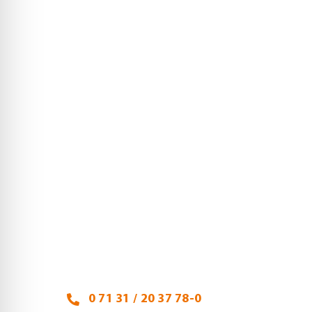
Heidi Hehl, Steuerberaterin
Talheimer Straße 32
74223 Flein
0 71 31 / 20 37 78-0