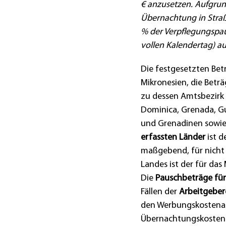
€ anzusetzen. Aufgrun
Übernachtung in Straß
% der Verpflegungspau
vollen Kalendertag) au
Die festgesetzten Bet
Mikronesien, die Betr
zu dessen Amtsbezirk
Dominica, Grenada, Guy
und Grenadinen sowie
erfassten Länder
ist d
maßgebend, für nicht
Landes ist der für da
Die
Pauschbeträge fü
Fällen der
Arbeitgeber
den Werbungskostenab
Übernachtungskosten m