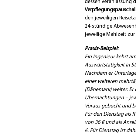
dessen Veranlassung du
Verpflegungspauschal
den jeweiligen Reise
24-stündige Abwesenh
jeweilige Mahlzeit zur
Praxis-Beispiel:
Ein Ingenieur kehrt a
Auswärtstätigkeit in S
Nachdem er Unterlagen
einer weiteren mehrt
(Dänemark) weiter. Er
Übernachtungen – jew
Voraus gebucht und be
Für den Dienstag als R
von 36 € und als Anre
€. Für Dienstag ist da