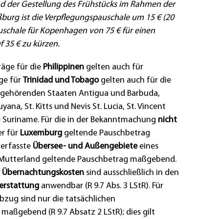
d der Gestellung des Frühstücks im Rahmen der
burg ist die Verpflegungspauschale um 15 € (20
schale für Kopenhagen von 75 € für einen
f 35 € zu kürzen.
räge für die
Philippinen
gelten auch für
äge für
Trinidad und Tobago
gelten auch für die
 gehörenden Staaten Antigua und Barbuda,
ana, St. Kitts und Nevis St. Lucia, St. Vincent
 Suriname. Für die in der Bekanntmachung
nicht
er für
Luxemburg
geltende Pauschbetrag
 erfasste
Übersee- und Außengebiete
eines
s Mutterland geltende Pauschbetrag maßgebend.
r Übernachtungskosten
sind ausschließlich in den
erstattung
anwendbar (R 9.7 Abs. 3 LStR). Für
zug sind nur die tatsächlichen
aßgebend (R 9.7 Absatz 2 LStR); dies gilt