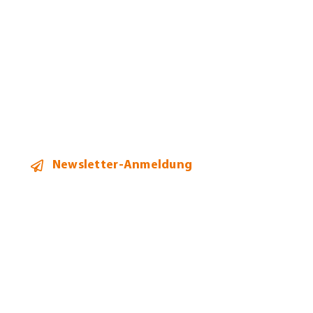
Team
Aktuelles
Kontakt
Newsletter-Anmeldung
2026 ©
Heidi Hehl Steuerberatung
Alle Rechte vorbehalten.