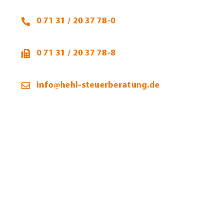
0 71 31 / 20 37 78-0
0 71 31 / 20 37 78-8
info@hehl-steuerberatung.de
Öffnungszeiten:
Montag – Donnerstag:
9:00 – 12:00 / 13:00 – 16:00 Uhr
Freitag: