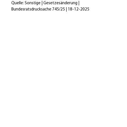
Quelle: Sonstige | Gesetzesänderung |
Bundesratsdrucksache 745/25 | 18-12-2025
Heidi Hehl, Steuerberaterin
Talheimer Straße 32
74223 Flein