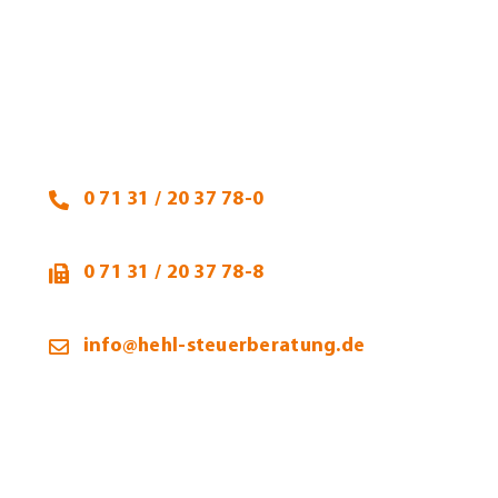
Heidi Hehl, Steuerberaterin
Talheimer Straße 32
74223 Flein
0 71 31 / 20 37 78-0
0 71 31 / 20 37 78-8
info@hehl-steuerberatung.de
Öffnungszeiten: