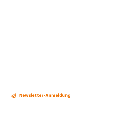
Jobs
Leistungen
Mandanten
Team
Aktuelles
Kontakt
Newsletter-Anmeldung