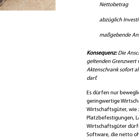
Nettobetrag
abzüglich Invest
maßgebende Ans
Konsequenz:
Die Ansch
geltenden Grenzwert 
Aktenschrank sofort al
darf.
Es dürfen nur bewegli
geringwertige Wirtsc
Wirtschaftsgüter, wie 
Platzbefestigungen, 
Wirtschaftsgüter dür
Software, die netto o