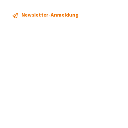
Newsletter-Anmeldung
2026 ©
Heidi Hehl Steuerberatung
Alle Rechte vorbehalten.
Bildnachweise
Datenschutz
Impressum
Allgemeine Geschäftsbedingungen