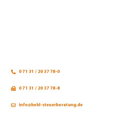
Heidi Hehl, Steuerberaterin
Talheimer Straße 32
74223 Flein
0 71 31 / 20 37 78-0
0 71 31 / 20 37 78-8
info@hehl-steuerberatung.de