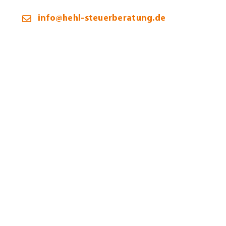
info@hehl-steuerberatung.de
Öffnungszeiten:
Montag – Donnerstag:
9:00 – 12:00 / 13:00 – 16:00 Uhr
Freitag:
9:00 – 12:00 Uhr
Termine selbstverständlich auch außerhalb unserer
Bürozeiten möglich.