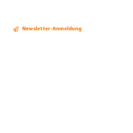
Newsletter-Anmeldung
2026 ©
Heidi Hehl Steuerberatung
Alle Rechte vorbehalten.
Bildnachweise
Datenschutz
Impressum
Allgemeine Geschäftsbedingungen