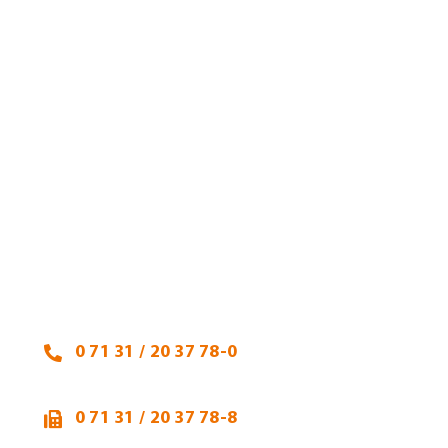
Heidi Hehl, Steuerberaterin
Talheimer Straße 32
74223 Flein
0 71 31 / 20 37 78-0
0 71 31 / 20 37 78-8