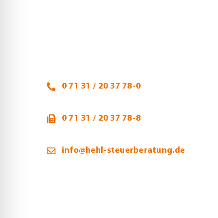
Heidi Hehl, Steuerberaterin
Talheimer Straße 32
74223 Flein
0 71 31 / 20 37 78-0
0 71 31 / 20 37 78-8
info@hehl-steuerberatung.de