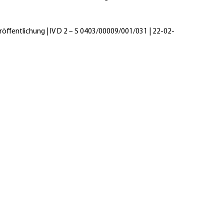
röffentlichung | IV D 2 – S 0403/00009/001/031 | 22-02-
Kanzlei