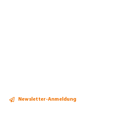
Jobs
Leistungen
Mandanten
Team
Aktuelles
Kontakt
Newsletter-Anmeldung