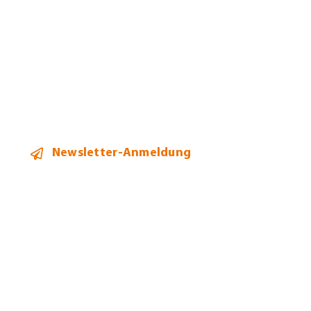
Team
Aktuelles
Kontakt
Newsletter-Anmeldung
2026 ©
Heidi Hehl Steuerberatung
Alle Rechte vorbehalten.