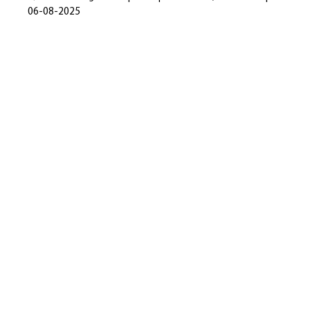
06-08-2025
Heidi Hehl, Steuerberaterin
Talheimer Straße 32
74223 Flein