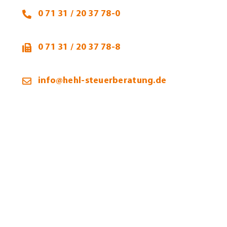
0 71 31 / 20 37 78-0
0 71 31 / 20 37 78-8
info@hehl-steuerberatung.de
Öffnungszeiten:
Montag – Donnerstag:
9:00 – 12:00 / 13:00 – 16:00 Uhr
Freitag:
9:00 – 12:00 Uhr