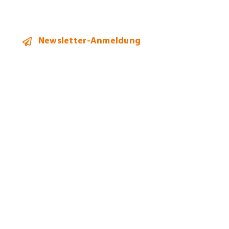
Newsletter-Anmeldung
2026 ©
Heidi Hehl Steuerberatung
Alle Rechte vorbehalten.
Bildnachweise
Datenschutz
Impressum
Allgemeine Geschäftsbedingungen