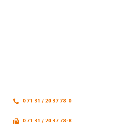
Heidi Hehl, Steuerberaterin
Talheimer Straße 32
74223 Flein
0 71 31 / 20 37 78-0
0 71 31 / 20 37 78-8