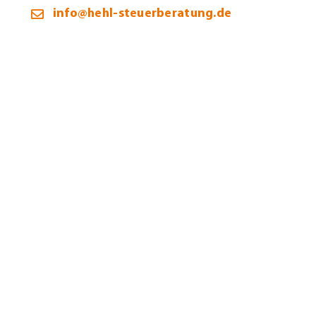
info@hehl-steuerberatung.de
Öffnungszeiten:
Montag – Donnerstag:
9:00 – 12:00 / 13:00 – 16:00 Uhr
Freitag:
9:00 – 12:00 Uhr
Termine selbstverständlich auch außerhalb unserer
Bürozeiten möglich.