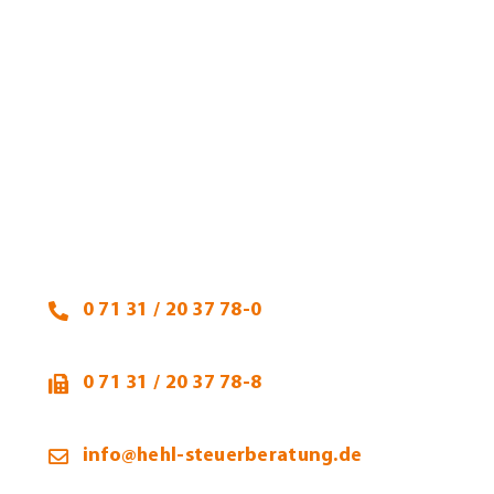
Heidi Hehl, Steuerberaterin
Talheimer Straße 32
74223 Flein
0 71 31 / 20 37 78-0
0 71 31 / 20 37 78-8
info@hehl-steuerberatung.de