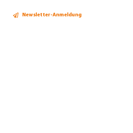
Newsletter-Anmeldung
2026 ©
Heidi Hehl Steuerberatung
Alle Rechte vorbehalten.
Bildnachweise
Datenschutz
Impressum
Allgemeine Geschäftsbedingungen