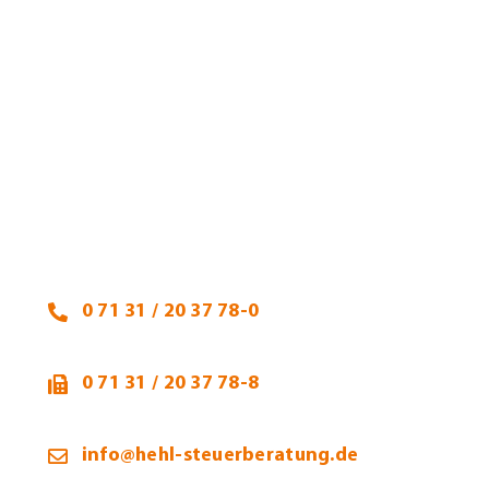
Heidi Hehl, Steuerberaterin
Talheimer Straße 32
74223 Flein
0 71 31 / 20 37 78-0
0 71 31 / 20 37 78-8
info@hehl-steuerberatung.de