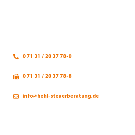
Heidi Hehl, Steuerberaterin
Talheimer Straße 32
74223 Flein
0 71 31 / 20 37 78-0
0 71 31 / 20 37 78-8
info@hehl-steuerberatung.de