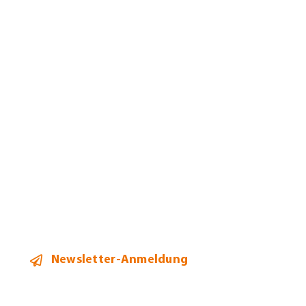
Kanzlei
Jobs
Leistungen
Mandanten
Team
Aktuelles
Kontakt
Newsletter-Anmeldung