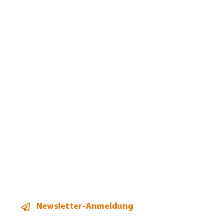
Kanzlei
Jobs
Leistungen
Mandanten
Team
Aktuelles
Kontakt
Newsletter-Anmeldung