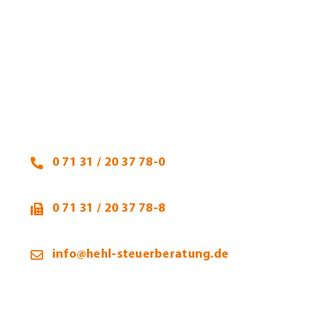
Heidi Hehl, Steuerberaterin
Talheimer Straße 32
74223 Flein
0 71 31 / 20 37 78-0
0 71 31 / 20 37 78-8
info@hehl-steuerberatung.de