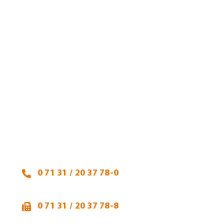
Heidi Hehl, Steuerberaterin
Talheimer Straße 32
74223 Flein
0 71 31 / 20 37 78-0
0 71 31 / 20 37 78-8