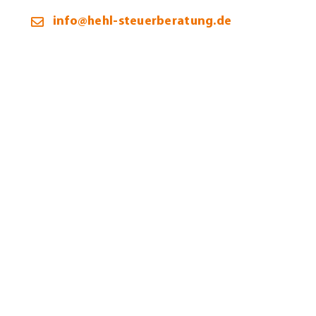
info@hehl-steuerberatung.de
Öffnungszeiten:
Montag – Donnerstag:
9:00 – 12:00 / 13:00 – 16:00 Uhr
Freitag:
9:00 – 12:00 Uhr
Termine selbstverständlich auch außerhalb unserer
Bürozeiten möglich.