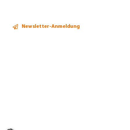
Newsletter-Anmeldung
2026 ©
Heidi Hehl Steuerberatung
Alle Rechte vorbehalten.
Bildnachweise
Datenschutz
Impressum
Allgemeine Geschäftsbedingungen