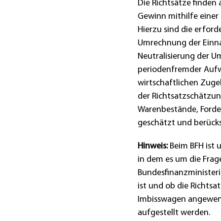
Die Richtsätze finden
Gewinn mithilfe eine
Hierzu sind die erfor
Umrechnung der Einna
Neutralisierung der U
periodenfremder Auf
wirtschaftlichen Zug
der Richtsatzschätzun
Warenbestände, Forder
geschätzt und berücks
Hinweis:
Beim BFH ist 
in dem es um die Frag
Bundesfinanzminister
ist und ob die Richts
Imbisswagen angewend
aufgestellt werden.