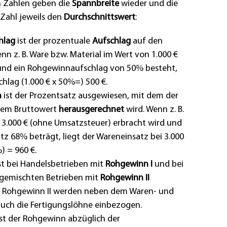
 Zahlen geben die
Spannbreite
wieder und die
Zahl jeweils den
Durchschnittswert
:
hlag
ist der prozentuale
Aufschlag
auf den
nn z. B. Ware bzw. Material im Wert von 1.000 €
 und ein Rohgewinnaufschlag von 50% besteht,
hlag (1.000 € x 50%=) 500 €.
n
ist der Prozentsatz ausgewiesen, mit dem der
dem Bruttowert
herausgerechnet
wird. Wenn z. B.
r 3.000 € (ohne Umsatzsteuer) erbracht wird und
z 68% beträgt, liegt der Wareneinsatz bei 3.000
%) = 960 €.
t bei Handelsbetrieben mit
Rohgewinn I
und bei
gemischten Betrieben mit
Rohgewinn II
m Rohgewinn II werden neben dem Waren- und
auch die Fertigungslöhne einbezogen.
st der Rohgewinn abzüglich der