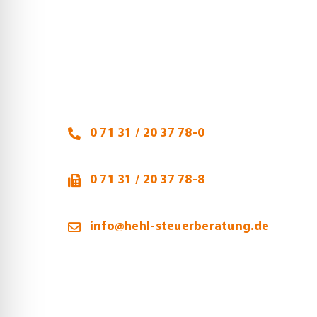
Heidi Hehl, Steuerberaterin
Talheimer Straße 32
74223 Flein
0 71 31 / 20 37 78-0
0 71 31 / 20 37 78-8
info@hehl-steuerberatung.de