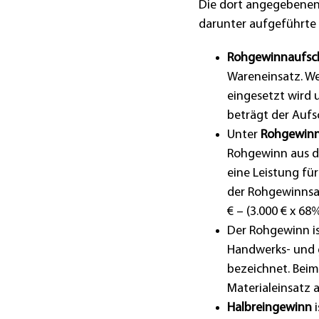
Die dort angegebenen
darunter aufgeführte 
Rohgewinnaufsc
Wareneinsatz. We
eingesetzt wird
beträgt der Aufsc
Unter
Rohgewin
Rohgewinn aus 
eine Leistung fü
der Rohgewinnsat
€ – (3.000 € x 68
Der Rohgewinn is
Handwerks- und 
bezeichnet. Bei
Materialeinsatz 
Halbreingewinn
i