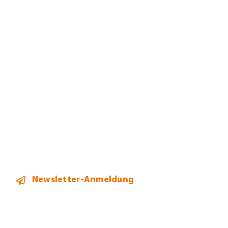
Jobs
Leistungen
Mandanten
Team
Aktuelles
Kontakt
Newsletter-Anmeldung