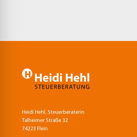
Heidi Hehl, Steuerberaterin
Talheimer Straße 32
74223 Flein