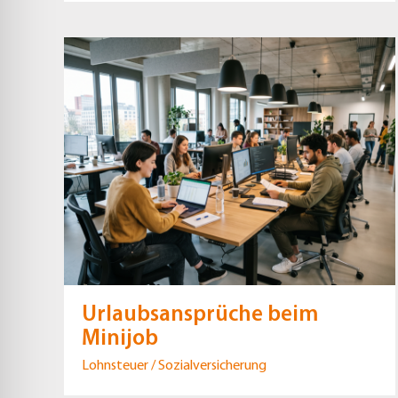
Urlaubsansprüche beim
Minijob
Lohnsteuer / Sozialversicherung