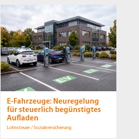
E-Fahrzeuge: Neuregelung
für steuerlich begünstigtes
Aufladen
Lohnsteuer / Sozialversicherung