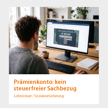
Prämienkonto: kein
steuerfreier Sachbezug
Lohnsteuer / Sozialversicherung